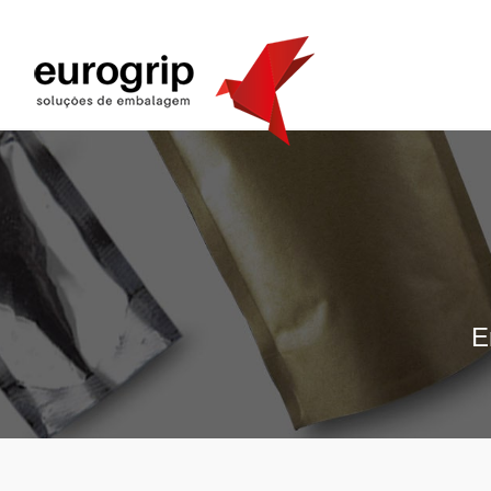
!-- Navigation -->
E