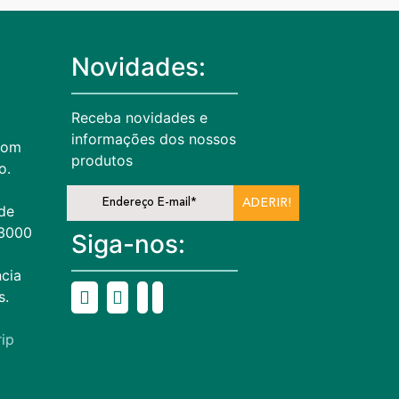
Novidades:
Receba novidades e
informações dos nossos
com
produtos
o.
ADERIR!
de
13000
Siga-nos:
cia
s.
ip