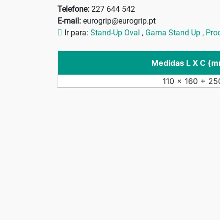
Telefone:
227 644 542
E-mail:
eurogrip@eurogrip.pt
Ir para:
Stand-Up Oval
,
Gama Stand Up
,
Pro
Medidas L X C (
110 x 160 + 25