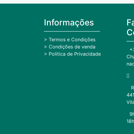
Informações
F
C
> Termos e Condições
> Condições de venda
+
> Politica de Privacidade
Cha
nac
R
441
Vil
9
18