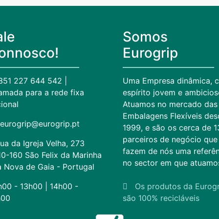
ale
Somos
onnosco!
Eurogrip
351 227 644 542 |
Uma Empresa dinâmica, 
mada para a rede fixa
espírito jovem e ambicios
ional
Atuamos no mercado das
Embalagens Flexíveis des
eurogrip@eurogrip.pt
1999, e são os cerca de 
parceiros de negócio que
ua da Igreja Velha, 273
fazem de nós uma referên
0-160 São Felix da Marinha
no sector em que atuamo
a Nova de Gaia - Portugal
h00 - 13h00 | 14h00 -
Os produtos da Eurogr
h00
são 100% recicláveis