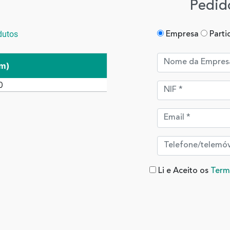
Pedid
dutos
Empresa
Parti
mm)
0
Li e Aceito os
Term