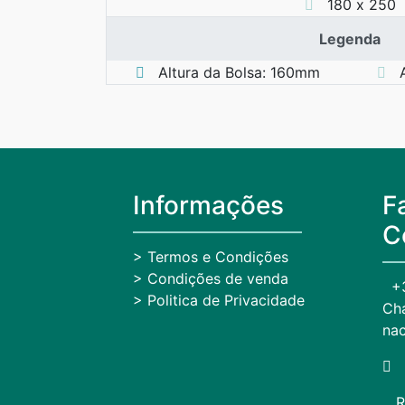
180 x 250
Legenda
Altura da Bolsa: 160mm
Al
Informações
F
C
> Termos e Condições
> Condições de venda
+
> Politica de Privacidade
Cha
nac
R