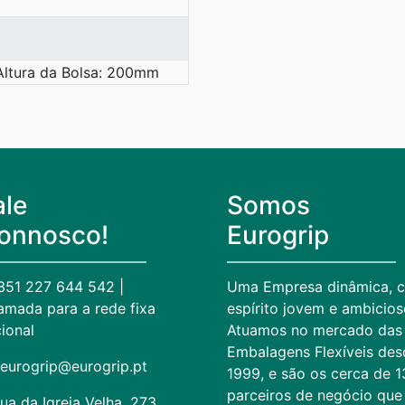
tura da Bolsa: 200mm
ale
Somos
onnosco!
Eurogrip
351 227 644 542 |
Uma Empresa dinâmica, 
mada para a rede fixa
espírito jovem e ambicios
ional
Atuamos no mercado das
Embalagens Flexíveis des
eurogrip@eurogrip.pt
1999, e são os cerca de 
parceiros de negócio que
ua da Igreja Velha, 273