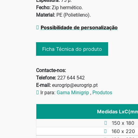
Espessura:
75 µ.
Fecho:
Zip hermético.
Material:
PE (Polietileno).
Possibilidade de personalização
Ficha Técnica do produto
Contacte-nos:
Telefone:
227 644 542
E-mail:
eurogrip@eurogrip.pt
Ir para:
Gama Minigrip
,
Produtos
Medidas LxC(m
150 x 180
160 x 220